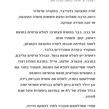
דצמבר 9, 2016 בשעה 11:50 am
שדה התעופה בזנזיבר, בתקווה שיעזור
רואה הרבה שאלות ומעט חששות משדה התעופה,
אז הנה חפירה עמוקה.
אז ככה, כבר במטוס תצטרכו למלא פרטים בטופס
ראשון, קטן. תשמרו אותו.
לאחר הנחיתה תכנסו לשדה התעופה הקטנטן,
המקורר בעזרת מאווררים בלבד.
ראשית יש למלא טופס נוסף, הכולל פרטים עליכם,
כתובת, מקצוע, טלפון, מייל, כתובת המלון ועוד.
לאחר שסיימתם למלא את הטופס, תעמוד בתור עם
2 הטפסים המלאים,טופס מהטיסה והטופס
שמילאתם בשדה, לשלם את אשרת הכניסה,ויזה,
50 דולר לאדם.ניתן לשלם בכרטיס אשראי שזה
כולל עמלה של 6% או במזומן בשטרות מעל שנת
2006.
אחרי ששילמתם תעברו לתור להפקת הויזה,