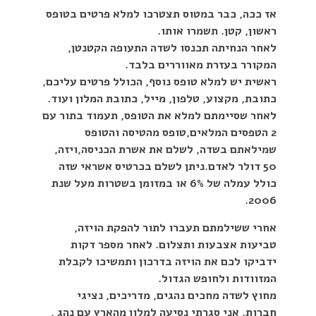
אז ככה, כבר במטוס תצטרכו למלא פרטים בטופס
ראשון, קטן. תשמרו אותו.
לאחר הנחיתה תכנסו לשדה התעופה הקטנטן,
המקורר בעזרת מאווררים בלבד.
ראשית יש למלא טופס נוסף, הכולל פרטים עליכם,
כתובת, מקצוע, טלפון, מייל, כתובת המלון ועוד.
לאחר שסיימתם למלא את הטופס, תעמוד בתור עם
2 הטפסים המלאים,טופס מהטיסה והטופס
שמילאתם בשדה, לשלם את אשרת הכניסה,ויזה,
50 דולר לאדם.ניתן לשלם בכרטיס אשראי שזה
כולל עמלה של 6% או במזומן בשטרות מעל שנת
2006.
אחרי ששילמתם תעברו לתור להפקת הויזה,
טביעות אצבעות ותצלום. לאחר מספר דקות
ידביקו לכם את הויזה בדרכון ותמשיכו לקבלת
המזוודות ולחופש הגדול.
מחוץ לשדה מחכים נהגים, מדריכים, נציגי
חברות. אני סגרתי נסיעה למלון מהארץ עם נהג ,