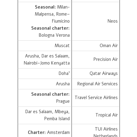
Seasonal:
Milan-
Malpensa, Rome–
Fiumicino
Neos
Seasonal charter:
Bologna Verona
Muscat
Oman Air
Arusha, Dar es Salaam,
Precision Air
Nairobi–Jomo Kenyatta
1
Doha
Qatar Airways
Arusha
Regional Air Services
Seasonal charter:
Travel Service Airlines
Prague
Dar es Salaam, Mbeya,
Tropical Air
Pemba Island
TUI Airlines
Charter:
Amsterdam
Netherlands