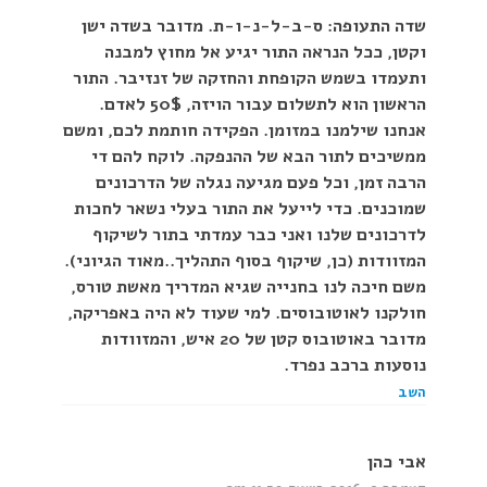
שדה התעופה: ס-ב-ל-נ-ו-ת. מדובר בשדה ישן
וקטן, ככל הנראה התור יגיע אל מחוץ למבנה
ותעמדו בשמש הקופחת והחזקה של זנזיבר. התור
הראשון הוא לתשלום עבור הויזה, 50$ לאדם.
אנחנו שילמנו במזומן. הפקידה חותמת לכם, ומשם
ממשיכים לתור הבא של ההנפקה. לוקח להם די
הרבה זמן, וכל פעם מגיעה נגלה של הדרכונים
שמוכנים. כדי לייעל את התור בעלי נשאר לחכות
לדרכונים שלנו ואני כבר עמדתי בתור לשיקוף
המזוודות (כן, שיקוף בסוף התהליך..מאוד הגיוני).
משם חיכה לנו בחנייה שגיא המדריך מאשת טורס,
חולקנו לאוטובוסים. למי שעוד לא היה באפריקה,
מדובר באוטובוס קטן של 20 איש, והמזוודות
נוסעות ברכב נפרד.
השב
אבי כהן