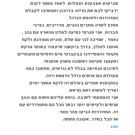
טביעות אצבעות ותצלום. לאחר מספר דקות
ידביקו לכם את הויזה בדרכון ותמשיכו לקבלת
המזוודות ולחופש הגדול.
מחוץ לשדה מחכים נהגים, מדריכים, נציגי
חברות. אני סגרתי נסיעה למלון מהארץ עם נהג ,
נחמד , שחיכה לנו עם שלט, מונית ממוזגת ולקח
אותנו למלון, בדרך ביקשנו שיעצור בסופר מרקט
מקומי והצטיידנו בבקבוקי מים וחטיפים מקומיים
וטעמנו טעימה ראשונה משוק אותנטי.
לסיכום הנחיתה בכלל לא נוראית, תחשבו כמה
פעולות הם עושים כולל הדפסת ויזה.
במקומות אחרים בעולם זה לוקח מספר ימים
וצריך לעשות זאת מראש.
אני הופתעתי לטובה. נוחת עליהם מטוס עם 300
אנשים ולעיתים יותר ובסך הכל הם מתמודדים עם
זה. המזוודות הגיעו מהר מאד.
אז הכל בסדר, אקונה מטטה.
השב