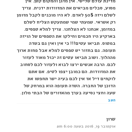
מדינת עולם שלישי. אין מזגן והמקום קטן. אין
מסוע, סבלים מביאים את המזוודות ידנית. צריך
לשלם ויזה 50$ לאדם. לא היו מוכנים לקבל מזומן
רק אשראי. שמעתי שמי שמתעקש הצליח לשלם
במזומן, אנחנו לא הצלחנו. צריך למלא טפסים.
בארקיע היו חכמים וחילקו את הטפסים של הויזה
במטוס. תביאו עטים!!! כי אין ואין גם בשדה
תעופה. גם בחזור יש טפסים למלא אבל פחות ארוך
מההלוך. ושוב תביאו עטים זה יכול מאוד לעזור
לכם. הרבה אנשים ירצו לבוא ולעזור לכם לסחוב
את המזוודות. הם כמובן יצפו לטיפ. אם אתם
לוקחים דיל אז אין לכם בעיה ישר תחפשו את
הדוכן של החברה. השדה תעופה הוא במרחק של
שעה וחצי נסיעה בערך מהאזורים של הבתי מלון.
השב
שרון
אוקטובר 19, 2016 בשעה 6:00 am