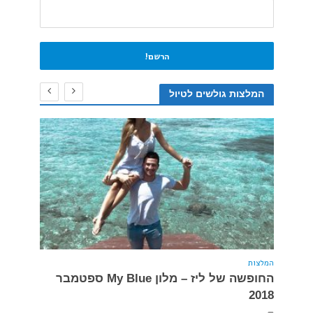
המלצות גולשים לטיול
המלצות
המלצות
החופשה של ליז – מלון My Blue ספטמבר
המלצה
2018
9 דקות ממוצע צפייה