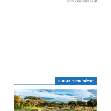
29 דקות ממוצע צפייה
חבילות ספארי בטנזניה