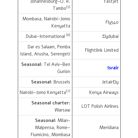
Johannesburg–O. R.
Fastjet
[5]
Tambo
Mombasa, Nairobi–Jomo
Fly540
Kenyatta
[6]
Dubai–International
flydubai
Dar es Salaam, Pemba
Flightlink Limited
Island, Arusha, Serengeti
Seasonal:
Tel Aviv–Ben
Israir
Gurion
Seasonal:
Brussels
Jetairfly
[7]
Nairobi–Jomo Kenyatta
Kenya Airways
Seasonal charter:
LOT Polish Airlines
Warsaw
Seasonal:
Milan-
Malpensa, Rome–
Meridiana
Fiumicino, Mombasa