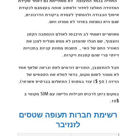
"החוויה בנמל התעופה" לא מסתיימת גם לאחר שקילת
המזוודה תאלצו לחזור ולסחוב אותה בעצמכם לנקודת
איסוף הכבודה ולהמשיך לעמדת ביקורת הדרכונים,
שגם היא נמצאת באזור לא ממוזג וחם.
מאושרים ושמחי לב תיכנסו לאולם ההמתנה הקטן
והצפוף, שם תגלו שהמזגן לא ממש מצליח לצנן את
האוויר החם של האי , תשכחו מחוות קניות בחנויות
דיוטי פרי שהם קטנות ויקרות.
חבל להתעצבן, התורים זורמים לאט ונראה שלאף אחד
לא ממהר לשום מקום, כדאי למלא את הטפסים של
הויזה ( 50 $) עוד במטוס ( התשלום בכרטיס אשראי).
במקום ניתן לרכוש חבילות גלישה עם SIM מקומי ב
10$.
רשימת חברות תעופה שטסים
לזנזיבר