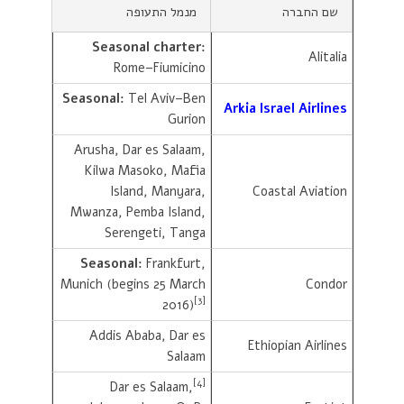
שם החברה
מנמל התעופה
Seasonal charter:
Alitalia
Rome–Fiumicino
Seasonal:
Tel Aviv–Ben
Arkia Israel Airlines
Gurion
Arusha, Dar es Salaam,
Kilwa Masoko, Mafia
Island, Manyara,
Coastal Aviation
Mwanza, Pemba Island,
Serengeti, Tanga
Seasonal:
Frankfurt,
Munich (begins 25 March
Condor
[3]
2016)
Addis Ababa, Dar es
Ethiopian Airlines
Salaam
[4]
Dar es Salaam,