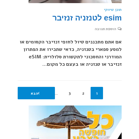
תוכן שיווקי
esim לטנזניה זנזיבר
הוספת תגובה
אם אתם מתכננים טיול לחופי זנזיבר הקסומים או
למסע ספארי בטנזניה, כדאי שתכירו את הפתרון
המודרני והחסכוני לתקשורת סלולרית: eSIM
זנזיבר או טנזניה או בעצם כל מקום...
1
2
3
…
6
הבא